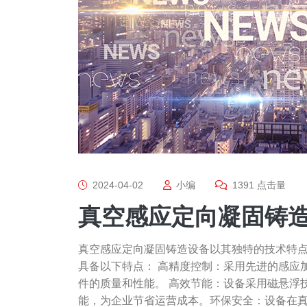
2024-04-02
小编
1391 点击量
真空感应定向凝固铸
真空感应定向凝固铸造设备以其独特的技术特
具备以下特点： 高精度控制：采用先进的感应
件的质量和性能。 高效节能：设备采用磁悬浮
能，为企业节省运营成本。环保安全：设备在真空