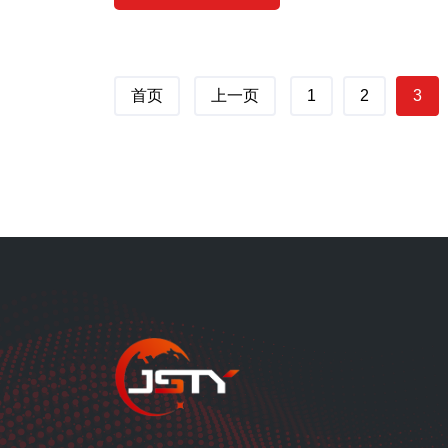
首页
上一页
1
2
3