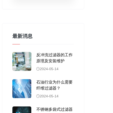
最新消息
反冲洗过滤器的工作
原理及安装维护
2024-05-14
石油行业为什么需要
纤维过滤器？
2024-05-14
不锈钢多袋式过滤器