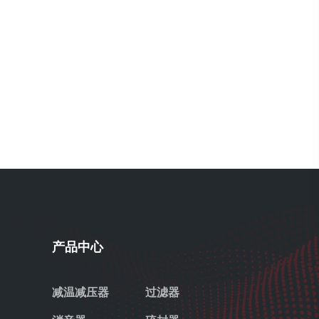
产品中心
减温减压器
过滤器