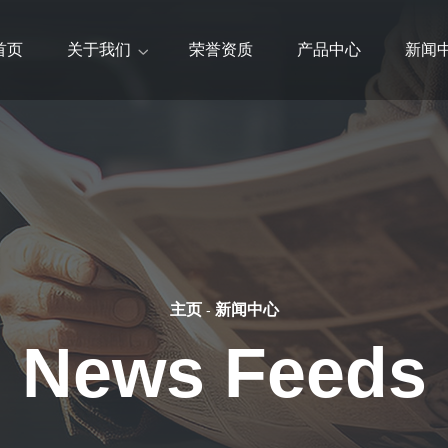
首页
关于我们
荣誉资质
产品中心
新闻
主页
新闻中心
-
News Feeds